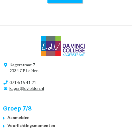
Kagerstraat 7
2334 CP Leiden
071-515 41 21
kager@ldvleiden.nl
Groep 7/8
Aanmelden
Voorlichtingsmomenten