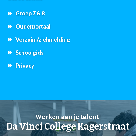
Groep 7 & 8
Ouderportaal
Verzuim/ziekmelding
Schoolgids
Privacy
Werken aan je talent!
Da Vinci College Kagerstraat