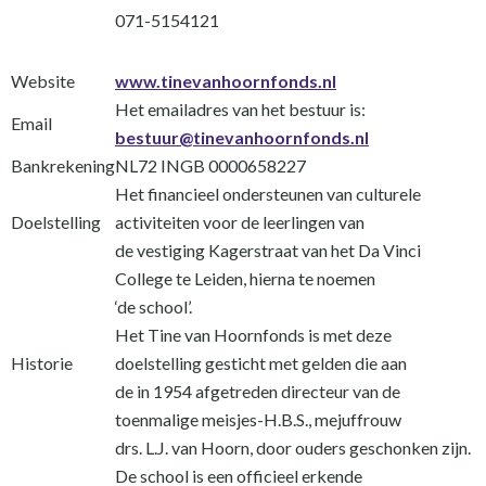
071-5154121
Website
www.tinevanhoornfonds.nl
Het emailadres van het bestuur is:
Email
bestuur@tinevanhoornfonds.nl
Bankrekening
NL72 INGB 0000658227
Het financieel ondersteunen van culturele
Doelstelling
activiteiten voor de leerlingen van
de vestiging Kagerstraat van het Da Vinci
College te Leiden, hierna te noemen
‘de school’.
Het Tine van Hoornfonds is met deze
Historie
doelstelling gesticht met gelden die aan
de in 1954 afgetreden directeur van de
toenmalige meisjes-H.B.S., mejuffrouw
drs. L.J. van Hoorn, door ouders geschonken zijn.
De school is een officieel erkende