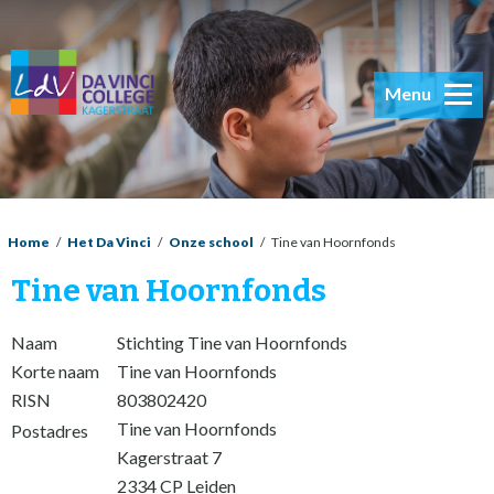
Menu
Home
/
Het Da Vinci
/
Onze school
/
Tine van Hoornfonds
Tine van Hoornfonds
Naam
Stichting Tine van Hoornfonds
Korte naam
Tine van Hoornfonds
RISN
803802420
Tine van Hoornfonds
Postadres
Kagerstraat 7
2334 CP Leiden