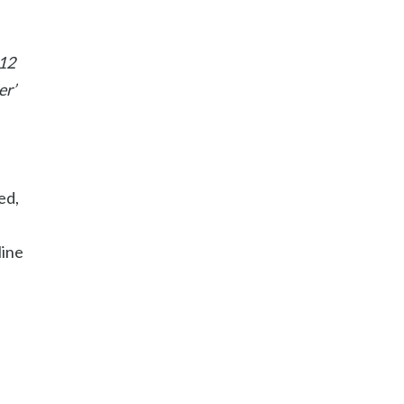
 12
er’
ed,
line