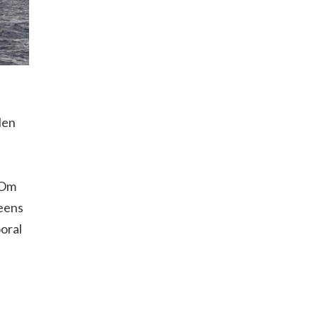
len
 Om
 eens
oral