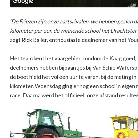
‘De Friezen zijn onze aartsrivalen, we hebben gezien d
kilometer per uur, de winnende school het Drachtste
zegt Rick Baller, enthousiaste deelnemer van het You
Het team kent het vaargebied rondom de Kaag goed, ze 
deelnemers hebben bijbaantjes bij Van Schie Waterspor
de boot hield het vol een uur te varen, bij de meting 
kilometer. Woensdag ging er nog een school in eigen re
race. Daarna werd het officieel: onze afstand resulte