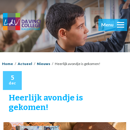
Menu
Home
/
Actueel
/
Nieuws
/
Heerlijk avondje is gekomen!
5
dec
Heerlijk avondje is
gekomen!