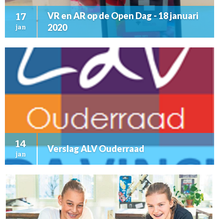
VR en AR op de Open Dag - 18 januari
17
2020
jan
14
Verslag ALV Ouderraad
jan