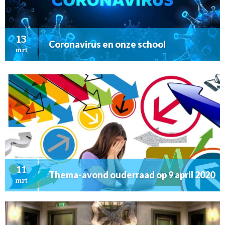
13
Coronavirus en onze school
mrt
11
Thema-avond ouderraad op 9 april 2020
mrt