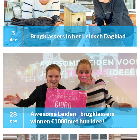
3
Brugklassers in het Leidsch Dagblad
dec
Awesome Leiden - brugklassers
28
winnen €1000 met hun idee!
nov