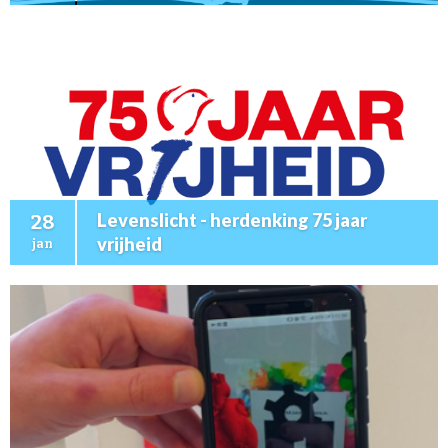
Levenslicht - herdenking 75 jaar
28
vrijheid
jan