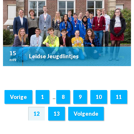
15
Leidse Jeugdlintjes
nov
Vorige
1
8
9
10
11
...
12
13
Volgende