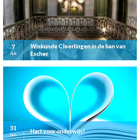
Wiskunde C leerlingen in de ban van
7
Escher
feb
31
Hart voor onderwijs!
jan