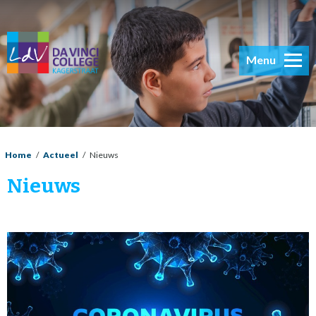
Menu
Home
/
Actueel
/
Nieuws
Nieuws