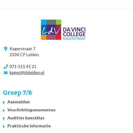
Kagerstraat 7
2334 CP Leiden
071-515 41 21
kager@ldvleiden.nl
Groep 7/8
Aanmelden
Voorlichtingsmomenten
Audities kunstklas
Praktische informatie