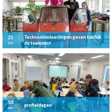
Technasiumleerlingen geven tuktuk
21
de toekomst
jan
10
profieldagen
dec