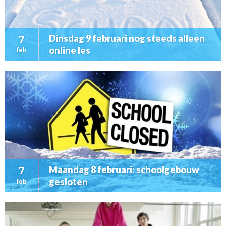
Dinsdag 9 februari nog steeds alleen
7
online les
feb
Maandag 8 februari: schoolgebouw
7
gesloten
feb