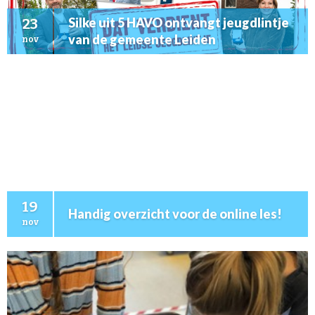
Silke uit 5 HAVO ontvangt jeugdlintje
23
van de gemeente Leiden
nov
19
Handig overzicht voor de online les!
nov