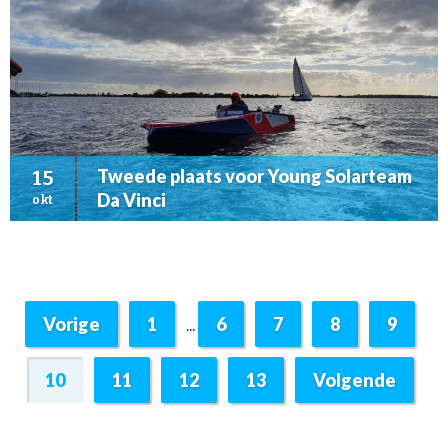
Tweede plaats voor Young Solarteam
15
Da Vinci
okt
Vorige
1
6
7
8
9
...
10
11
12
13
Volgende