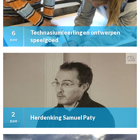
Technasiumleerlingen ontwerpen
6
speelgoed
nov
2
Herdenking Samuel Paty
nov