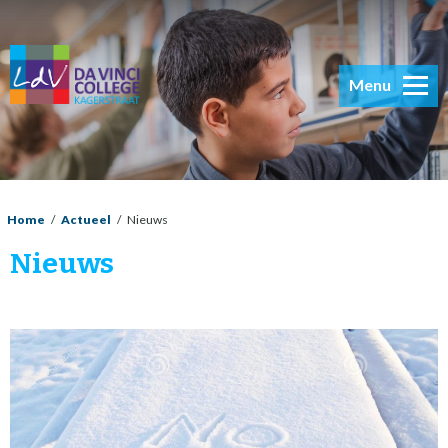
Menu
Home
/
Actueel
/
Nieuws
Nieuws