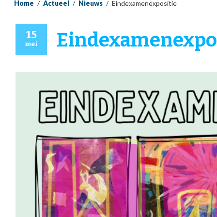
Home
/
Actueel
/
Nieuws
/
Eindexamenexpositie
15
Eindexamenexpos
mei