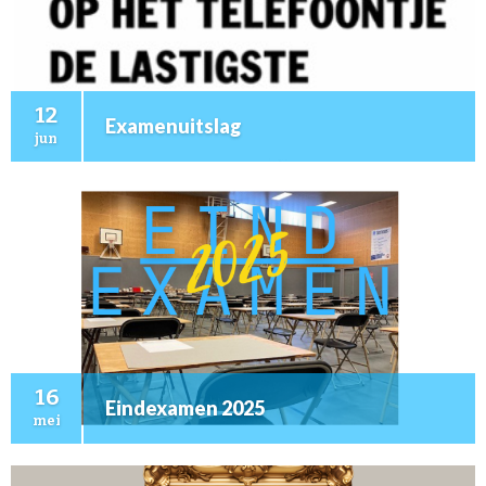
12
Examenuitslag
jun
16
Eindexamen 2025
mei