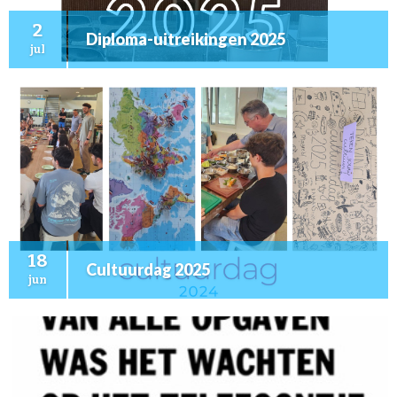
2
Diploma-uitreikingen 2025
jul
18
Cultuurdag 2025
jun