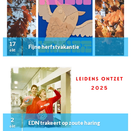
17
Fijne herfstvakantie
okt
2
EDN trakeert op zoute haring
okt