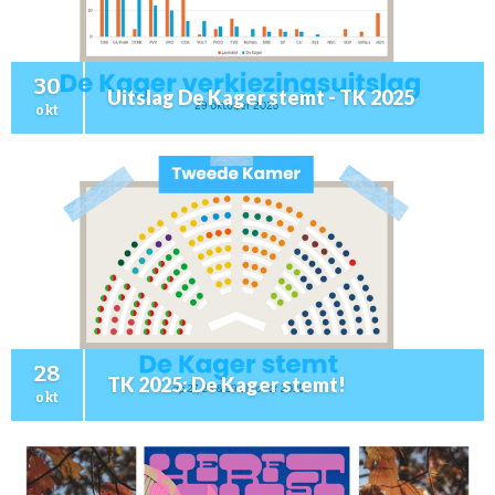
30
Uitslag De Kager stemt - TK 2025
okt
28
TK 2025: De Kager stemt!
okt