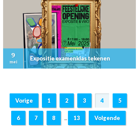
9
Expositie examenklas tekenen
mei
Vorige
1
2
3
4
5
6
7
8
13
Volgende
...