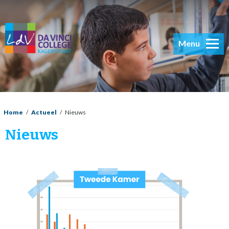
Menu
Home
/
Actueel
/
Nieuws
Nieuws