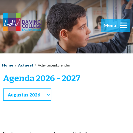
Menu
Home
/
Actueel
/
Activiteitenkalender
Agenda 2026 - 2027