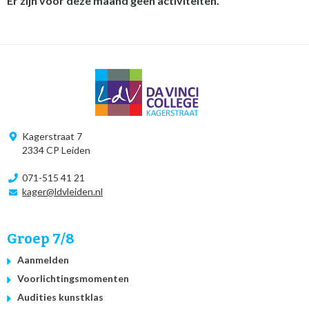
Er zijn voor deze maand geen activiteiten.
Kagerstraat 7
2334 CP Leiden
071-515 41 21
kager@ldvleiden.nl
Groep 7/8
Aanmelden
Voorlichtingsmomenten
Audities kunstklas